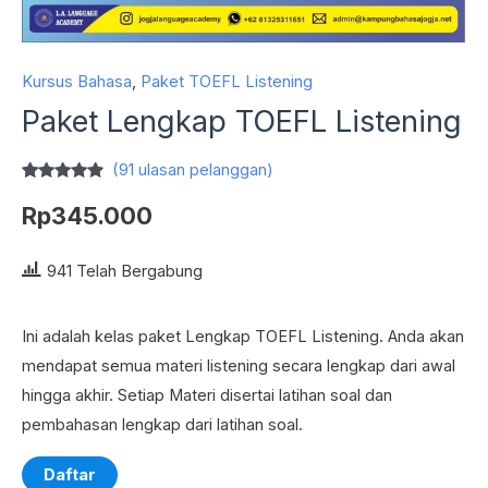
Kursus Bahasa
,
Paket TOEFL Listening
Paket Lengkap TOEFL Listening
(
91
ulasan pelanggan)
Peringkat
91
4.68
dari 5
Rp
345.000
berdasarkan
penilaian
pelanggan
941 Telah Bergabung
Ini adalah kelas paket Lengkap TOEFL Listening. Anda akan
mendapat semua materi listening secara lengkap dari awal
hingga akhir. Setiap Materi disertai latihan soal dan
pembahasan lengkap dari latihan soal.
Daftar