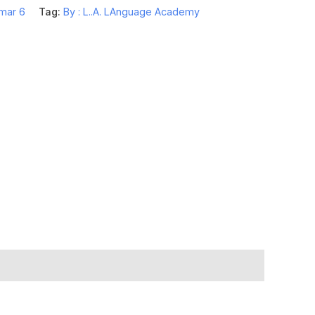
mar 6
Tag:
By : L..A. LAnguage Academy