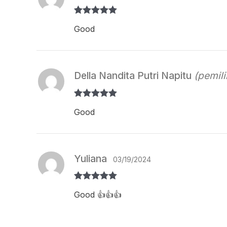
Dinilai
5
dari
Good
5
Della Nandita Putri Napitu
(pemili
Dinilai
5
dari
Good
5
Yuliana
03/19/2024
Dinilai
5
dari
Good 👍👍👍
5