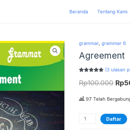
Beranda
Tentang Kami
grammar
,
grammar 6
Kuantitas
Har
Agreement
Agreement
asli
(
3
ulasan p
adal
Peringkat
3
Rp
100.000
Rp
5
5.00
dari 5
Rp1
berdasarkan
penilaian
pelanggan
97 Telah Bergabun
Daftar