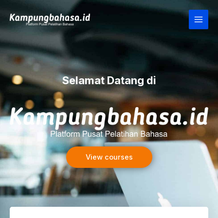
Lewati
Main
ke
Men
konten
Selamat Datang di
View courses