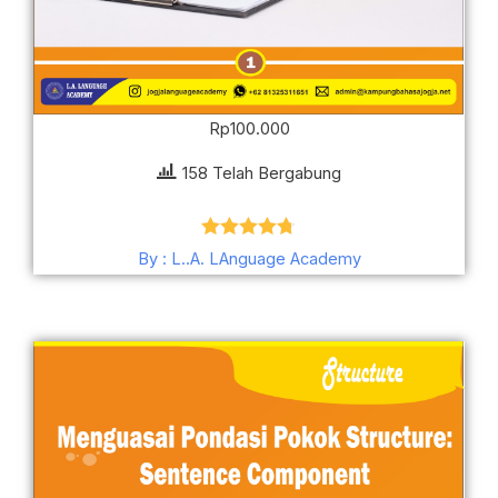
Rp
100.000
158 Telah Bergabung
Dinilai
4.69
By : L..A. LAnguage Academy
dari 5