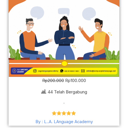
Rp100.000.
Rp
200.000
Rp
100.000
44 Telah Bergabung
.
Dinilai
5.00
By : L..A. LAnguage Academy
dari 5