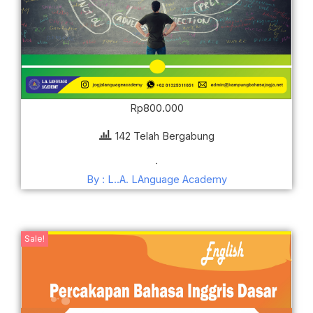
Rp
800.000
142 Telah Bergabung
.
By : L..A. LAnguage Academy
Sale!
Harga
Harga
aslinya
saat
adalah:
ini
Rp200.000.
adalah: