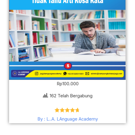
Rp
100.000
162 Telah Bergabung
Dinilai
4.67
By : L..A. LAnguage Academy
dari 5