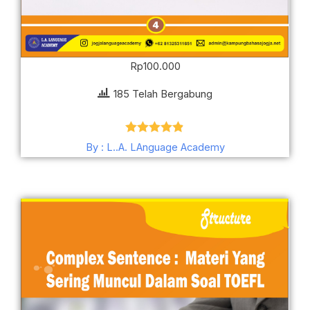
Rp
100.000
185 Telah Bergabung
Dinilai
4.80
By : L..A. LAnguage Academy
dari 5