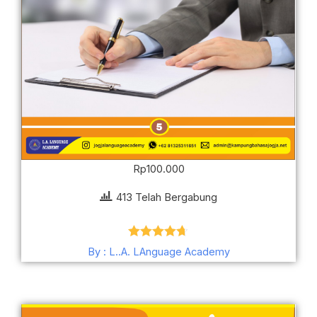
Rp
100.000
413 Telah Bergabung
Dinilai
4.62
By : L..A. LAnguage Academy
dari 5