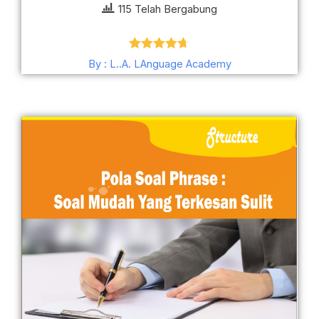
115 Telah Bergabung
Dinilai
4.67
By : L..A. LAnguage Academy
dari 5