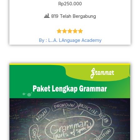
Rp
250.000
819 Telah Bergabung
Dinilai
4.88
By : L..A. LAnguage Academy
dari 5