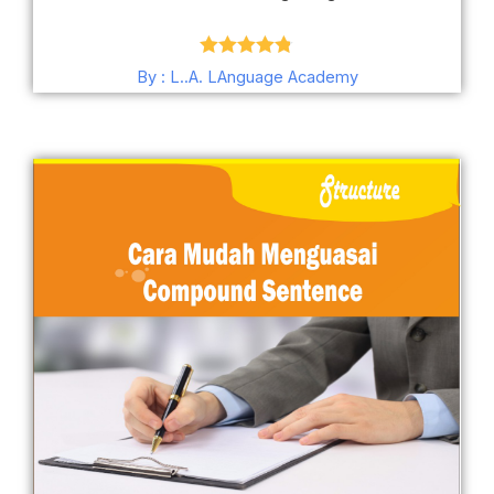
Dinilai
4.78
By : L..A. LAnguage Academy
dari 5