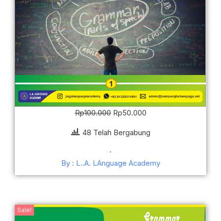
Rp
100.000
Rp
50.000
48 Telah Bergabung
.
By : L..A. LAnguage Academy
Sale!
Harga
Harga