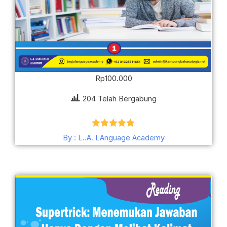
Rp
100.000
204 Telah Bergabung
Dinilai
4.85
By : L..A. LAnguage Academy
dari 5