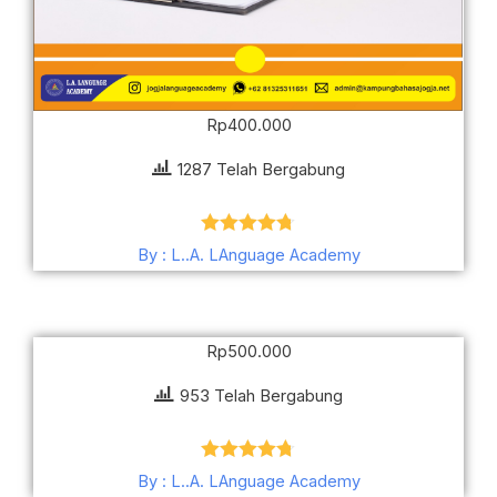
Rp
400.000
1287 Telah Bergabung
Dinilai
4.72
By : L..A. LAnguage Academy
dari 5
Rp
500.000
953 Telah Bergabung
Dinilai
4.68
By : L..A. LAnguage Academy
dari 5