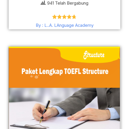
941 Telah Bergabung
Dinilai
4.68
By : L..A. LAnguage Academy
dari 5