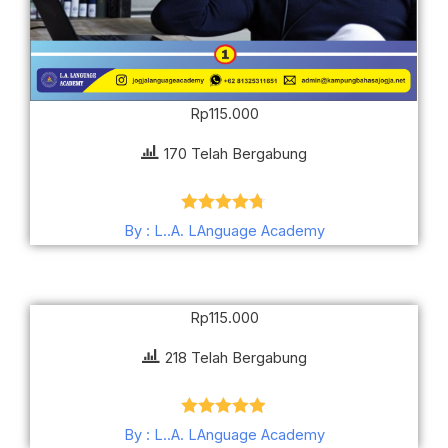
Rp
115.000
170 Telah Bergabung
Dinilai
4.70
By : L..A. LAnguage Academy
dari 5
Rp
115.000
218 Telah Bergabung
Dinilai
4.88
By : L..A. LAnguage Academy
dari 5