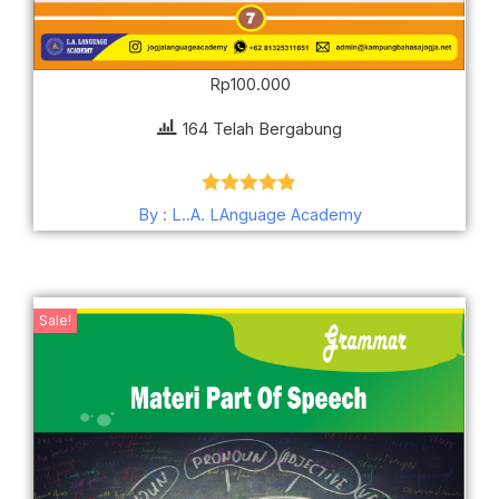
Rp
100.000
164 Telah Bergabung
Dinilai
4.81
By : L..A. LAnguage Academy
dari 5
Harga
Harga
Sale!
aslinya
saat
adalah:
ini
Rp100.000.
adalah:
Rp50.000.