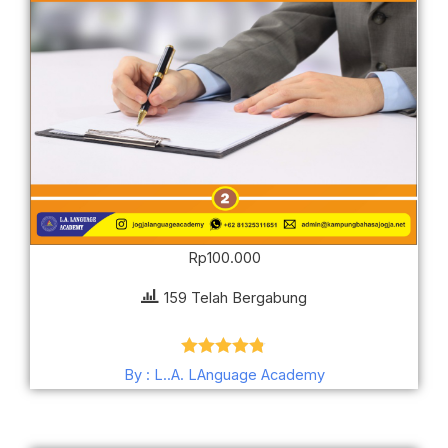
Rp
100.000
159 Telah Bergabung
Dinilai
4.78
By : L..A. LAnguage Academy
dari 5