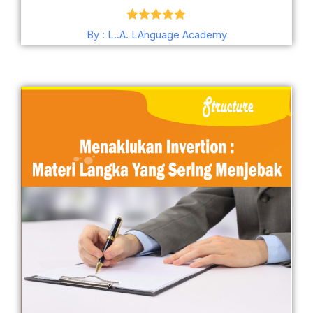
Dinilai
5.00
By : L..A. LAnguage Academy
dari 5