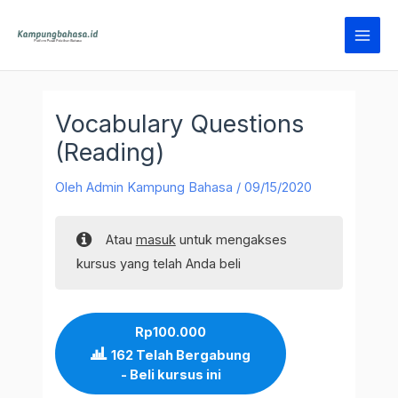
Lewati
Main
ke
Men
konten
Vocabulary Questions
(Reading)
Oleh
Admin Kampung Bahasa
/
09/15/2020
Atau
masuk
untuk mengakses
kursus yang telah Anda beli
Rp
100.000
162 Telah Bergabung
- Beli kursus ini