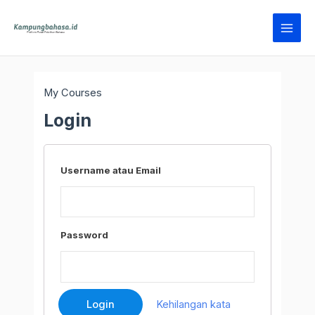
Lewati
Main
ke
Men
konten
My Courses
Login
Username atau Email
Password
Kehilangan kata