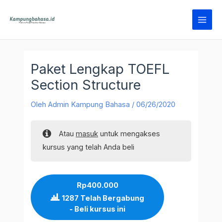
Lewati
Main
ke
Men
konten
Paket Lengkap TOEFL
Section Structure
Oleh
Admin Kampung Bahasa
/
06/26/2020
Atau
masuk
untuk mengakses
kursus yang telah Anda beli
Rp
400.000
1287 Telah Bergabung
- Beli kursus ini