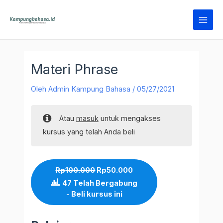
Lewati
Main
ke
Men
konten
Materi Phrase
Oleh
Admin Kampung Bahasa
/
05/27/2021
Atau
masuk
untuk mengakses
kursus yang telah Anda beli
Harga
Harga
aslinya
saat
Rp
100.000
Rp
50.000
adalah:
ini
47 Telah Bergabung
Rp100.000.
adalah:
Rp50.000.
- Beli kursus ini