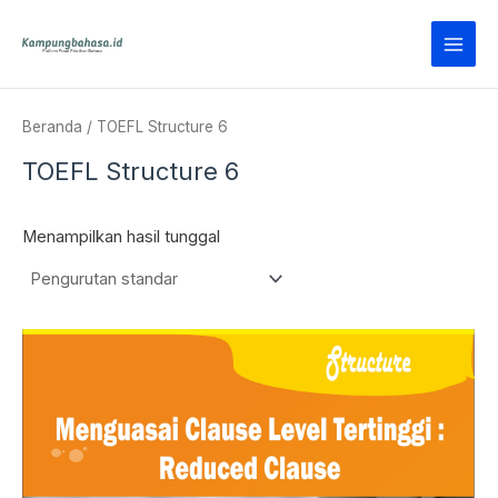
Lewati
Main
ke
Men
konten
Beranda
/ TOEFL Structure 6
TOEFL Structure 6
Menampilkan hasil tunggal