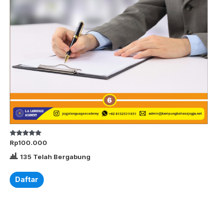
Dinilai
Rp
100.000
5.00
dari 5
135 Telah Bergabung
Daftar